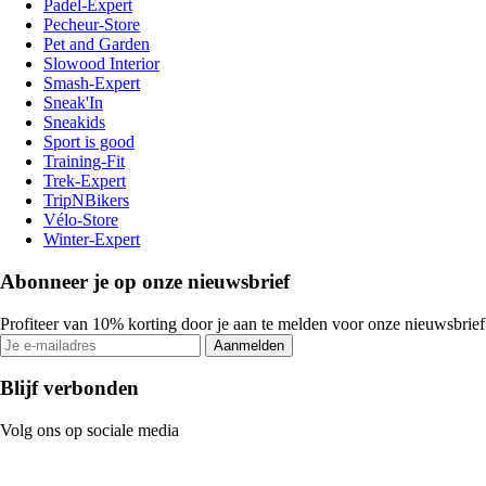
Padel-Expert
Pecheur-Store
Pet and Garden
Slowood Interior
Smash-Expert
Sneak'In
Sneakids
Sport is good
Training-Fit
Trek-Expert
TripNBikers
Vélo-Store
Winter-Expert
Abonneer je op onze nieuwsbrief
Profiteer van 10% korting door je aan te melden voor onze nieuwsbrief
Aanmelden
Blijf verbonden
Volg ons op sociale media