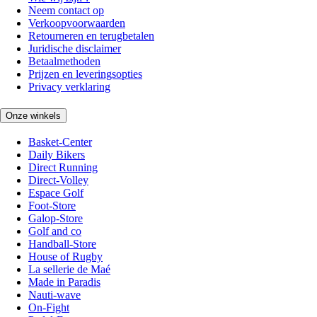
Neem contact op
Verkoopvoorwaarden
Retourneren en terugbetalen
Juridische disclaimer
Betaalmethoden
Prijzen en leveringsopties
Privacy verklaring
Onze winkels
Basket-Center
Daily Bikers
Direct Running
Direct-Volley
Espace Golf
Foot-Store
Galop-Store
Golf and co
Handball-Store
House of Rugby
La sellerie de Maé
Made in Paradis
Nauti-wave
On-Fight