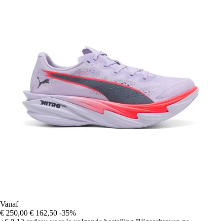
Vanaf
€ 250,00
€ 162,50
-35%