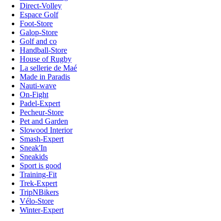
Direct-Volley
Espace Golf
Foot-Store
Galop-Store
Golf and co
Handball-Store
House of Rugby
La sellerie de Maé
Made in Paradis
Nauti-wave
On-Fight
Padel-Expert
Pecheur-Store
Pet and Garden
Slowood Interior
Smash-Expert
Sneak'In
Sneakids
Sport is good
Training-Fit
Trek-Expert
TripNBikers
Vélo-Store
Winter-Expert