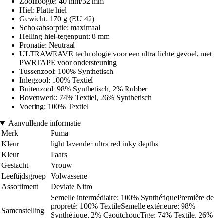
Zoolhoogte: 40 mm/32 mm
Hiel: Platte hiel
Gewicht: 170 g (EU 42)
Schokabsorptie: maximaal
Helling hiel-tegenpunt: 8 mm
Pronatie: Neutraal
ULTRAWEAVE-technologie voor een ultra-lichte gevoel, met
PWRTAPE voor ondersteuning
Tussenzool: 100% Synthetisch
Inlegzool: 100% Textiel
Buitenzool: 98% Synthetisch, 2% Rubber
Bovenwerk: 74% Textiel, 26% Synthetisch
Voering: 100% Textiel
Aanvullende informatie
Merk
Puma
Kleur
light lavender-ultra red-inky depths
Kleur
Paars
Geslacht
Vrouw
Leeftijdsgroep
Volwassene
Assortiment
Deviate Nitro
Semelle intermédiaire: 100% SynthétiquePremière de
propreté: 100% TextileSemelle extérieure: 98%
Samenstelling
Synthétique, 2% CaoutchoucTige: 74% Textile, 26%