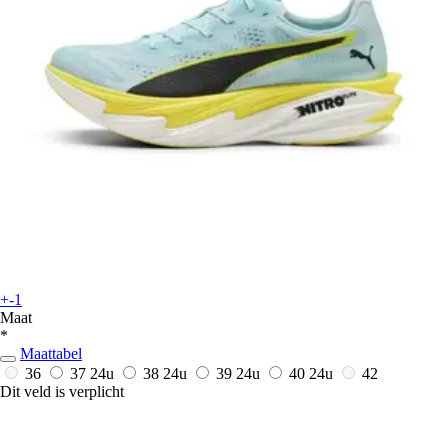
+-1
Maat
*
Maattabel
36
37
24u
38
24u
39
24u
40
24u
42
Dit veld is verplicht