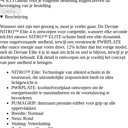
+€ 8,13
cadeau voor je volgende bestelling
Bijgeschreven na
bevestiging van je bestelling
Loading...
Beschrijving
Wanneer snel zijn niet genoeg is, moet je verder gaan. De Deviate
NITRO™ Elite 4 is ontworpen voor competitie, wanneer elke seconde
telt.Het nieuwe NITRO™ ELITE-schuim biedt een elite dynamiek
voor ongeëvenaarde snelheid, terwijl een vernieuwde PWRPLATE
elke ounce energie naar voren duwt. 12% lichter dan het vorige model,
stelt de Deviate Elite 4 je in staat om licht en snel te blijven, terwijl je je
doeltempo behoudt. Elk detail is ontworpen om je voorbij het concept
van pure snelheid te brengen.
NITRO™ Elite: Technologie van stikstof-schuim in de
tussenzool, die uitzonderlijke responsiviteit biedt en ultra
lichtgewicht is
PWRPLATE: koolstofvezelplaat ontworpen om de
energietransfer te maximaliseren en de voortstuwing te
bevorderen
PUMAGRIP: duurzaam prestatie-rubber voor grip op alle
oppervlakken
Breedte: Normaal
Neus: Rond
Sluiting: Vetersluiting