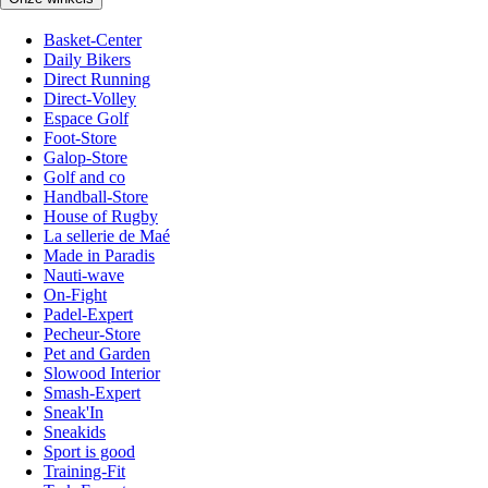
Basket-Center
Daily Bikers
Direct Running
Direct-Volley
Espace Golf
Foot-Store
Galop-Store
Golf and co
Handball-Store
House of Rugby
La sellerie de Maé
Made in Paradis
Nauti-wave
On-Fight
Padel-Expert
Pecheur-Store
Pet and Garden
Slowood Interior
Smash-Expert
Sneak'In
Sneakids
Sport is good
Training-Fit