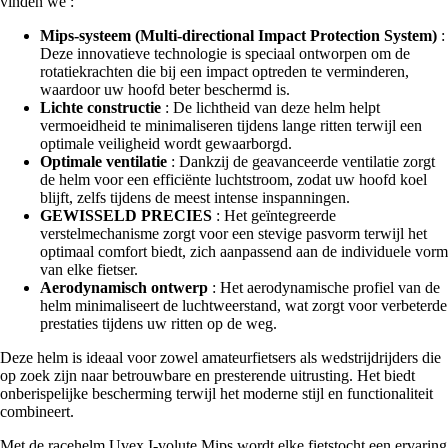
vinden we :
Mips-systeem (Multi-directional Impact Protection System)
:
Deze innovatieve technologie is speciaal ontworpen om de
rotatiekrachten die bij een impact optreden te verminderen,
waardoor uw hoofd beter beschermd is.
Lichte constructie
: De lichtheid van deze helm helpt
vermoeidheid te minimaliseren tijdens lange ritten terwijl een
optimale veiligheid wordt gewaarborgd.
Optimale ventilatie
: Dankzij de geavanceerde ventilatie zorgt
de helm voor een efficiënte luchtstroom, zodat uw hoofd koel
blijft, zelfs tijdens de meest intense inspanningen.
GEWISSELD PRECIES
: Het geïntegreerde
verstelmechanisme zorgt voor een stevige pasvorm terwijl het
optimaal comfort biedt, zich aanpassend aan de individuele vorm
van elke fietser.
Aerodynamisch ontwerp
: Het aerodynamische profiel van de
helm minimaliseert de luchtweerstand, wat zorgt voor verbeterde
prestaties tijdens uw ritten op de weg.
Deze helm is ideaal voor zowel amateurfietsers als wedstrijdrijders die
op zoek zijn naar betrouwbare en presterende uitrusting. Het biedt
onberispelijke bescherming terwijl het moderne stijl en functionaliteit
combineert.
Met de racehelm Uvex I-volute Mips wordt elke fietstocht een ervaring