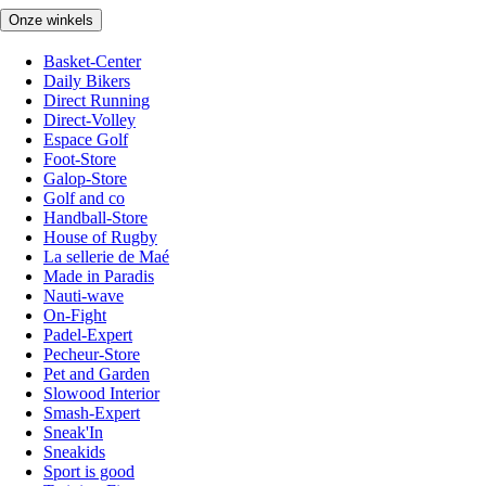
Onze winkels
Basket-Center
Daily Bikers
Direct Running
Direct-Volley
Espace Golf
Foot-Store
Galop-Store
Golf and co
Handball-Store
House of Rugby
La sellerie de Maé
Made in Paradis
Nauti-wave
On-Fight
Padel-Expert
Pecheur-Store
Pet and Garden
Slowood Interior
Smash-Expert
Sneak'In
Sneakids
Sport is good