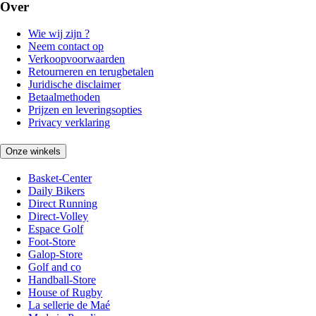
Over
Wie wij zijn ?
Neem contact op
Verkoopvoorwaarden
Retourneren en terugbetalen
Juridische disclaimer
Betaalmethoden
Prijzen en leveringsopties
Privacy verklaring
Onze winkels
Basket-Center
Daily Bikers
Direct Running
Direct-Volley
Espace Golf
Foot-Store
Galop-Store
Golf and co
Handball-Store
House of Rugby
La sellerie de Maé