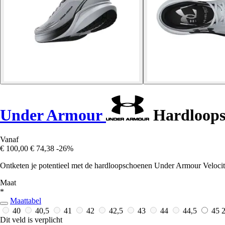
Under Armour
Hardloops
Vanaf
€ 100,00
€ 74,38
-26%
Ontketen je potentieel met de hardloopschoenen Under Armour Velociti
Maat
*
Maattabel
40
40,5
41
42
42,5
43
44
44,5
45
Dit veld is verplicht