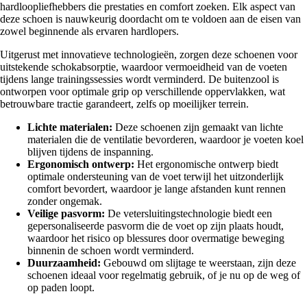
hardloopliefhebbers die prestaties en comfort zoeken. Elk aspect van
deze schoen is nauwkeurig doordacht om te voldoen aan de eisen van
zowel beginnende als ervaren hardlopers.
Uitgerust met innovatieve technologieën, zorgen deze schoenen voor
uitstekende schokabsorptie, waardoor vermoeidheid van de voeten
tijdens lange trainingssessies wordt verminderd. De buitenzool is
ontworpen voor optimale grip op verschillende oppervlakken, wat
betrouwbare tractie garandeert, zelfs op moeilijker terrein.
Lichte materialen:
Deze schoenen zijn gemaakt van lichte
materialen die de ventilatie bevorderen, waardoor je voeten koel
blijven tijdens de inspanning.
Ergonomisch ontwerp:
Het ergonomische ontwerp biedt
optimale ondersteuning van de voet terwijl het uitzonderlijk
comfort bevordert, waardoor je lange afstanden kunt rennen
zonder ongemak.
Veilige pasvorm:
De vetersluitingstechnologie biedt een
gepersonaliseerde pasvorm die de voet op zijn plaats houdt,
waardoor het risico op blessures door overmatige beweging
binnenin de schoen wordt verminderd.
Duurzaamheid:
Gebouwd om slijtage te weerstaan, zijn deze
schoenen ideaal voor regelmatig gebruik, of je nu op de weg of
op paden loopt.