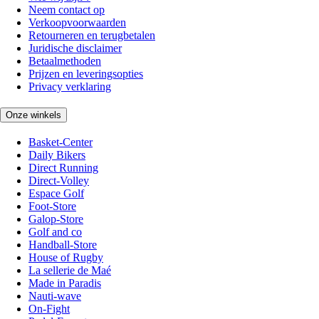
Neem contact op
Verkoopvoorwaarden
Retourneren en terugbetalen
Juridische disclaimer
Betaalmethoden
Prijzen en leveringsopties
Privacy verklaring
Onze winkels
Basket-Center
Daily Bikers
Direct Running
Direct-Volley
Espace Golf
Foot-Store
Galop-Store
Golf and co
Handball-Store
House of Rugby
La sellerie de Maé
Made in Paradis
Nauti-wave
On-Fight