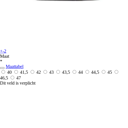
+-2
Maat
*
Maattabel
40
41,5
42
43
43,5
44
44,5
45
46,5
47
Dit veld is verplicht