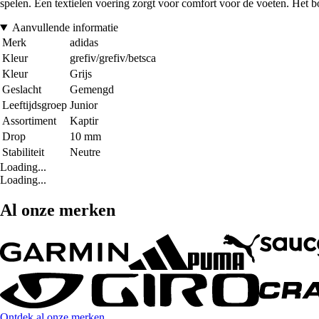
spelen. Een textielen voering zorgt voor comfort voor de voeten. Het b
Aanvullende informatie
Merk
adidas
Kleur
grefiv/grefiv/betsca
Kleur
Grijs
Geslacht
Gemengd
Leeftijdsgroep
Junior
Assortiment
Kaptir
Drop
10 mm
Stabiliteit
Neutre
Loading...
Loading...
Al onze merken
Ontdek al onze merken