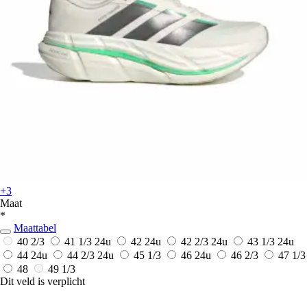
+3
Maat
*
Maattabel
40 2/3
41 1/3
24u
42
24u
42 2/3
24u
43 1/3
24u
44
24u
44 2/3
24u
45 1/3
46
24u
46 2/3
47 1/3
48
49 1/3
Dit veld is verplicht