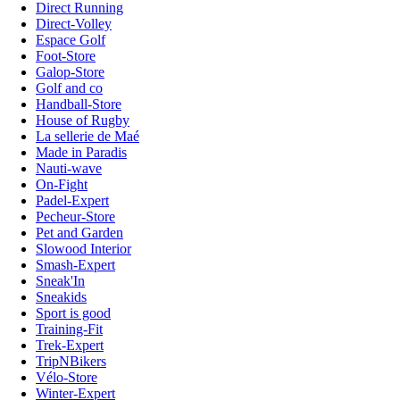
Direct Running
Direct-Volley
Espace Golf
Foot-Store
Galop-Store
Golf and co
Handball-Store
House of Rugby
La sellerie de Maé
Made in Paradis
Nauti-wave
On-Fight
Padel-Expert
Pecheur-Store
Pet and Garden
Slowood Interior
Smash-Expert
Sneak'In
Sneakids
Sport is good
Training-Fit
Trek-Expert
TripNBikers
Vélo-Store
Winter-Expert