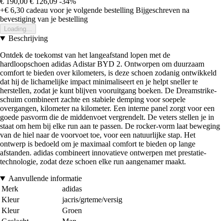
€ 190,00
€ 126,09
-34%
+€ 6,30
cadeau voor je volgende bestelling
Bijgeschreven na
bevestiging van je bestelling
Loading...
Beschrijving
Ontdek de toekomst van het langeafstand lopen met de
hardloopschoen adidas Adistar BYD 2. Ontworpen om duurzaam
comfort te bieden over kilometers, is deze schoen zodanig ontwikkeld
dat hij de lichamelijke impact minimaliseert en je helpt sneller te
herstellen, zodat je kunt blijven vooruitgang boeken. De Dreamstrike-
schuim combineert zachte en stabiele demping voor soepele
overgangen, kilometer na kilometer. Een interne panel zorgt voor een
goede pasvorm die de middenvoet vergrendelt. De veters stellen je in
staat om hem bij elke run aan te passen. De rocker-vorm laat beweging
van de hiel naar de voorvoet toe, voor een natuurlijke stap. Het
ontwerp is bedoeld om je maximaal comfort te bieden op lange
afstanden. adidas combineert innovatieve ontwerpen met prestatie-
technologie, zodat deze schoen elke run aangenamer maakt.
Aanvullende informatie
Merk
adidas
Kleur
jacris/grteme/versig
Kleur
Groen