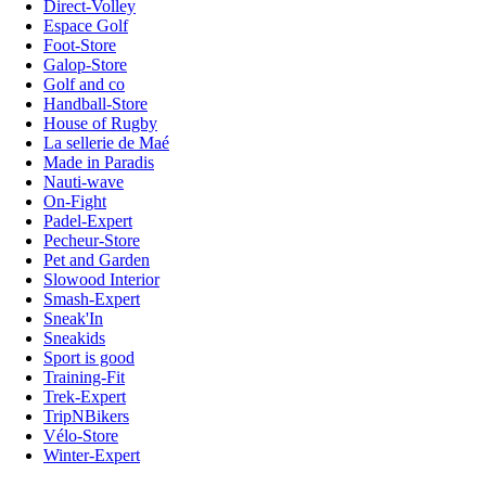
Direct-Volley
Espace Golf
Foot-Store
Galop-Store
Golf and co
Handball-Store
House of Rugby
La sellerie de Maé
Made in Paradis
Nauti-wave
On-Fight
Padel-Expert
Pecheur-Store
Pet and Garden
Slowood Interior
Smash-Expert
Sneak'In
Sneakids
Sport is good
Training-Fit
Trek-Expert
TripNBikers
Vélo-Store
Winter-Expert