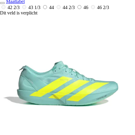
Maattabel
42 2/3
43 1/3
44
44 2/3
46
46 2/3
Dit veld is verplicht