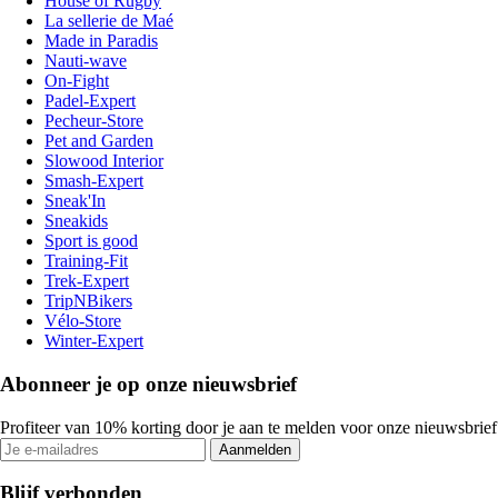
House of Rugby
La sellerie de Maé
Made in Paradis
Nauti-wave
On-Fight
Padel-Expert
Pecheur-Store
Pet and Garden
Slowood Interior
Smash-Expert
Sneak'In
Sneakids
Sport is good
Training-Fit
Trek-Expert
TripNBikers
Vélo-Store
Winter-Expert
Abonneer je op onze nieuwsbrief
Profiteer van 10% korting door je aan te melden voor onze nieuwsbrief
Aanmelden
Blijf verbonden