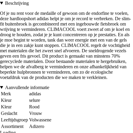
Beschrijving
Of je nu rent voor de medaille of gewoon om de endorfine te voelen,
deze hardloopshort adidas helpt je om je record te verbreken. De slim-
fit buitenbroek is gecombineerd met een ingebouwde fietsbroek om
wrijving te verminderen. CLIMACOOL voert zweet af om je koel en
droog te houden, zodat je je kunt concentreren op je prestaties. En als
je moe begint te worden, tank dan weer energie met een van de gels
die je in een zakje kunt stoppen. CLIMACOOL regelt de vochtigheid
met materialen die het zweet snel afvoeren. De sneldrogende vezels
geven een fris gevoel. Dit product is gemaakt van minstens 70%
gerecyclede materialen. Door bestaande materialen te hergebruiken,
helpen we de afvalberg te verminderen en onze afhankelijkheid van
beperkte hulpbronnen te verminderen, om zo de ecologische
voetafdruk van de producten die we maken te verkleinen.
Aanvullende informatie
Merk
adidas
Kleur
selure
Kleur
Rood
Geslacht
Vrouw
Leeftijdsgroep
Volwassene
Assortiment
Adizero
Loading...