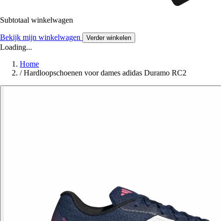
Subtotaal winkelwagen
Bekijk mijn winkelwagen
Verder winkelen
Loading...
Home
/
Hardloopschoenen voor dames adidas Duramo RC2