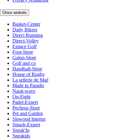
Onze winkels
Basket-Center
Daily Bikers
Direct Running
Direct-Volley
Espace Golf
Foot-Store
Galop-Store
Golf and co
Handball-Store
House of Rugby
La sellerie de Maé
Made in Paradis
Nauti-wave
On-Fight
Padel-Expert
Pecheur-Store
Pet and Garden
Slowood Interior
Smash-Expert
Sneak'In
Sneakids