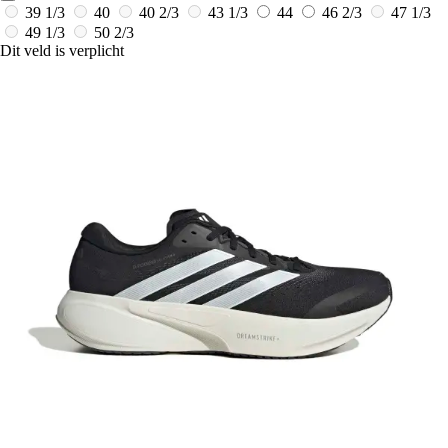
39 1/3
40
40 2/3
43 1/3
44
46 2/3
47 1/3
49 1/3
50 2/3
Dit veld is verplicht