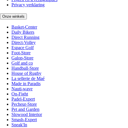
Privacy verklaring
Onze winkels
Basket-Center
Daily Bikers
Direct Running
Direct-Volley
Espace Golf
Foot-Store
Galop-Store
Golf and co
Handball-Store
House of Rugby
La sellerie de Maé
Made in Paradis
Nauti-wave
On-Fight
Padel-Expert
Pecheur-Store
Pet and Garden
Slowood Interior
Smash-Expert
Sneak'In