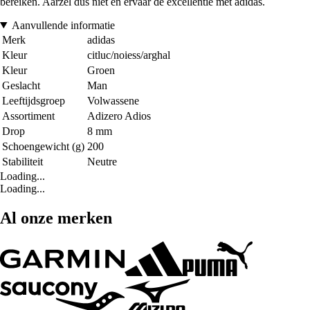
bereiken. Aarzel dus niet en ervaar de excellentie met adidas.
Aanvullende informatie
Merk
adidas
Kleur
citluc/noiess/arghal
Kleur
Groen
Geslacht
Man
Leeftijdsgroep
Volwassene
Assortiment
Adizero Adios
Drop
8 mm
Schoengewicht (g)
200
Stabiliteit
Neutre
Loading...
Loading...
Al onze merken