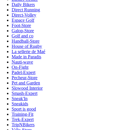
Daily Bikers
Direct Running
Direct-Volley
Espace Golf
Foot-Store
Galop-Store
Golf and co
Handball-Store
House of Rugby
La sellerie de Maé
Made in Paradis
Nauti-wave
On-Fight
Padel-Expert
Pecheur-Store
Pet and Garden
Slowood Interior
Smash-Expert
Sneak'In
Sneakids
Sport is good
Training-Fit
Trek-Expert
TripNBikers
Vélo-Store