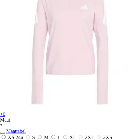
+0
Maat
*
Maattabel
XS
24u
S
M
L
XL
2XL
2XS