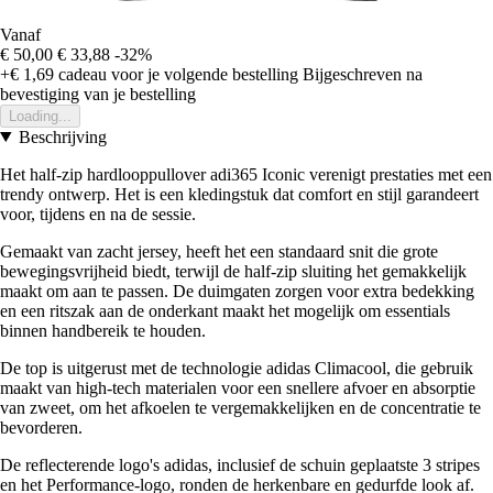
Vanaf
€ 50,00
€ 33,88
-32%
+€ 1,69
cadeau voor je volgende bestelling
Bijgeschreven na
bevestiging van je bestelling
Loading...
Beschrijving
Het half-zip hardlooppullover adi365 Iconic verenigt prestaties met een
trendy ontwerp. Het is een kledingstuk dat comfort en stijl garandeert
voor, tijdens en na de sessie.
Gemaakt van zacht jersey, heeft het een standaard snit die grote
bewegingsvrijheid biedt, terwijl de half-zip sluiting het gemakkelijk
maakt om aan te passen. De duimgaten zorgen voor extra bedekking
en een ritszak aan de onderkant maakt het mogelijk om essentials
binnen handbereik te houden.
De top is uitgerust met de technologie adidas Climacool, die gebruik
maakt van high-tech materialen voor een snellere afvoer en absorptie
van zweet, om het afkoelen te vergemakkelijken en de concentratie te
bevorderen.
De reflecterende logo's adidas, inclusief de schuin geplaatste 3 stripes
en het Performance-logo, ronden de herkenbare en gedurfde look af.