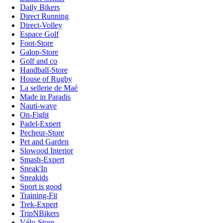
Daily Bikers
Direct Running
Direct-Volley
Espace Golf
Foot-Store
Galop-Store
Golf and co
Handball-Store
House of Rugby
La sellerie de Maé
Made in Paradis
Nauti-wave
On-Fight
Padel-Expert
Pecheur-Store
Pet and Garden
Slowood Interior
Smash-Expert
Sneak'In
Sneakids
Sport is good
Training-Fit
Trek-Expert
TripNBikers
Vélo-Store