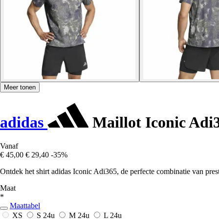
Meer tonen
adidas
Maillot Iconic Adi
Vanaf
€ 45,00
€ 29,40
-35%
Ontdek het shirt adidas Iconic Adi365, de perfecte combinatie van presta
Maat
*
Maattabel
XS
S
24u
M
24u
L
24u