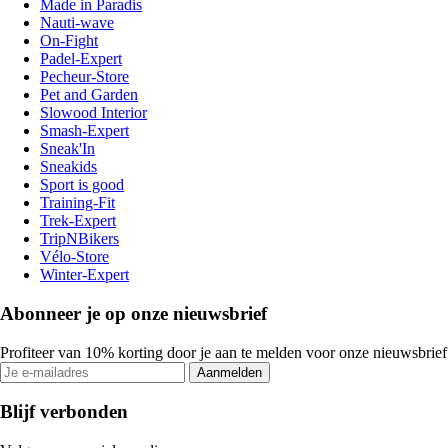
Made in Paradis
Nauti-wave
On-Fight
Padel-Expert
Pecheur-Store
Pet and Garden
Slowood Interior
Smash-Expert
Sneak'In
Sneakids
Sport is good
Training-Fit
Trek-Expert
TripNBikers
Vélo-Store
Winter-Expert
Abonneer je op onze nieuwsbrief
Profiteer van 10% korting door je aan te melden voor onze nieuwsbrief
Aanmelden
Blijf verbonden