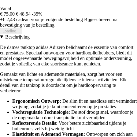
Vanaf
€ 75,00
€ 48,54
-35%
+€ 2,43
cadeau voor je volgende bestelling
Bijgeschreven na
bevestiging van je bestelling
Loading...
Beschrijving
De dames tanktop adidas Adizero belichaamt de essentie van comfort
en prestaties. Speciaal ontworpen voor hardloopliefhebbers, biedt dit
model ongeevenaarde bewegingsvrijheid en optimale ondersteuning,
zodat je volledig van elke sportseance kunt genieten.
Gemaakt van lichte en ademende materialen, zorgt het voor een
uitstekende temperatuurregulatie tijdens je intense activiteiten. Elk
detail van dit tanktop is doordacht om je hardloopervaring te
verbeteren:
Ergonomisch Ontwerp:
De slim fit en naadloze snit vermindert
wrijving, zodat je je kunt concentreren op je prestaties.
Vochtregulatie Technologie:
De stof droogt snel, waardoor je
de ongemakken door transpiratie kunt vermijden.
Reflecterende Details:
Voor betere zichtbaarheid tijdens je
buitenruns, zelfs bij weinig licht.
Elasticiteit en Ademend Vermogen:
Ontworpen om zich aan