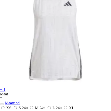
+-1
Maat
*
Maattabel
XS
S
24u
M
24u
L
24u
XL