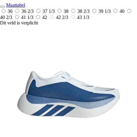
Maattabel
36
36 2/3
37 1/3
38
38 2/3
39 1/3
40
40 2/3
41 1/3
42
42 2/3
43 1/3
Dit veld is verplicht