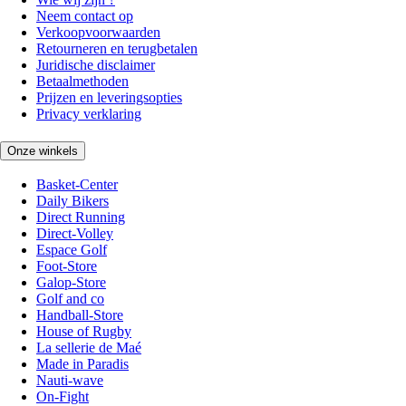
Neem contact op
Verkoopvoorwaarden
Retourneren en terugbetalen
Juridische disclaimer
Betaalmethoden
Prijzen en leveringsopties
Privacy verklaring
Onze winkels
Basket-Center
Daily Bikers
Direct Running
Direct-Volley
Espace Golf
Foot-Store
Galop-Store
Golf and co
Handball-Store
House of Rugby
La sellerie de Maé
Made in Paradis
Nauti-wave
On-Fight