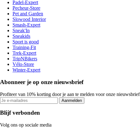
Padel-Expert
Pecheur-Store
Pet and Garden
Slowood Interior
Smash-Expert
Sneak'In
Sneakids
Sport is good
Training-Fit
Trek-Expert
TripNBikers
Vélo-Store
Winter-Expert
Abonneer je op onze nieuwsbrief
Profiteer van 10% korting door je aan te melden voor onze nieuwsbrief
Aanmelden
Blijf verbonden
Volg ons op sociale media