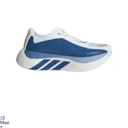
+6
Maat
*