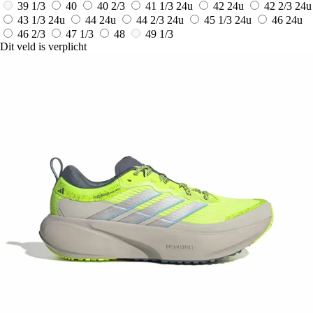
39 1/3
40
40 2/3
41 1/3
24u
42
24u
42 2/3
24u
43 1/3
24u
44
24u
44 2/3
24u
45 1/3
24u
46
24u
46 2/3
47 1/3
48
49 1/3
Dit veld is verplicht