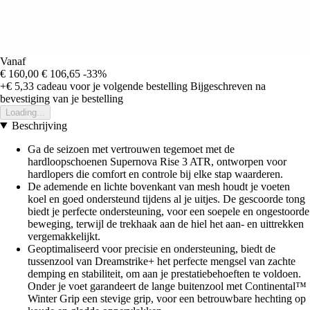
Vanaf
€ 160,00
€ 106,65
-33%
+€ 5,33
cadeau voor je volgende bestelling
Bijgeschreven na
bevestiging van je bestelling
Loading...
Beschrijving
Ga de seizoen met vertrouwen tegemoet met de
hardloopschoenen Supernova Rise 3 ATR, ontworpen voor
hardlopers die comfort en controle bij elke stap waarderen.
De ademende en lichte bovenkant van mesh houdt je voeten
koel en goed ondersteund tijdens al je uitjes. De gescoorde tong
biedt je perfecte ondersteuning, voor een soepele en ongestoorde
beweging, terwijl de trekhaak aan de hiel het aan- en uittrekken
vergemakkelijkt.
Geoptimaliseerd voor precisie en ondersteuning, biedt de
tussenzool van Dreamstrike+ het perfecte mengsel van zachte
demping en stabiliteit, om aan je prestatiebehoeften te voldoen.
Onder je voet garandeert de lange buitenzool met Continental™
Winter Grip een stevige grip, voor een betrouwbare hechting op