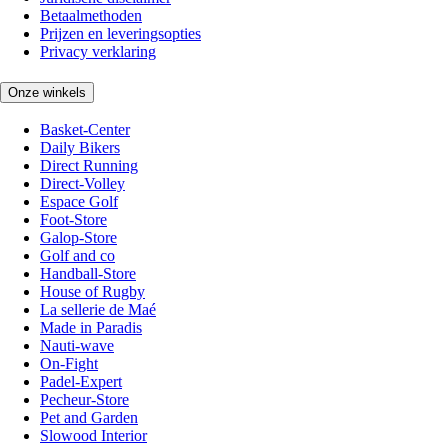
Betaalmethoden
Prijzen en leveringsopties
Privacy verklaring
Onze winkels
Basket-Center
Daily Bikers
Direct Running
Direct-Volley
Espace Golf
Foot-Store
Galop-Store
Golf and co
Handball-Store
House of Rugby
La sellerie de Maé
Made in Paradis
Nauti-wave
On-Fight
Padel-Expert
Pecheur-Store
Pet and Garden
Slowood Interior