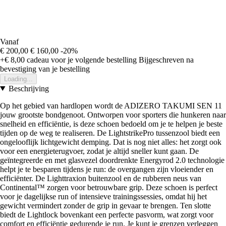
Vanaf
€ 200,00
€ 160,00
-20%
+€ 8,00
cadeau voor je volgende bestelling
Bijgeschreven na
bevestiging van je bestelling
Loading...
Beschrijving
Op het gebied van hardlopen wordt de ADIZERO TAKUMI SEN 11
jouw grootste bondgenoot. Ontworpen voor sporters die hunkeren naar
snelheid en efficiëntie, is deze schoen bedoeld om je te helpen je beste
tijden op de weg te realiseren. De LightstrikePro tussenzool biedt een
ongelooflijk lichtgewicht demping. Dat is nog niet alles: het zorgt ook
voor een energieterugvoer, zodat je altijd sneller kunt gaan. De
geïntegreerde en met glasvezel doordrenkte Energyrod 2.0 technologie
helpt je te besparen tijdens je run: de overgangen zijn vloeiender en
efficiënter. De Lighttraxion buitenzool en de rubberen neus van
Continental™ zorgen voor betrouwbare grip. Deze schoen is perfect
voor je dagelijkse run of intensieve trainingssessies, omdat hij het
gewicht vermindert zonder de grip in gevaar te brengen. Ten slotte
biedt de Lightlock bovenkant een perfecte pasvorm, wat zorgt voor
comfort en efficiëntie gedurende je run. Je kunt je grenzen verleggen