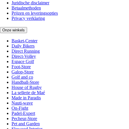
Juridische disclaimer
Betaalmethoden
Prijzen en leveringsopties
Privacy verklaring
Onze winkels
Basket-Center
Daily Bikers
Direct Running
Direct-Volley
Espace Golf
Foot-Store
Galop-Store
Golf and co
Handball-Store
House of Rugby
La sellerie de Maé
Made in Paradis
Nauti-wave
On-Fight
Padel-Expert
Pecheur-Store
Pet and Garden
Slowood Interior