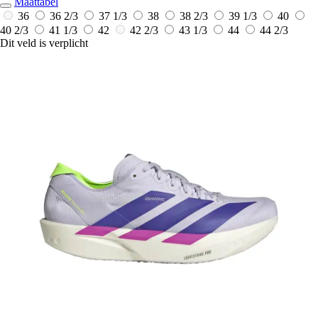
Maattabel
36
36 2/3
37 1/3
38
38 2/3
39 1/3
40
40 2/3
41 1/3
42
42 2/3
43 1/3
44
44 2/3
Dit veld is verplicht