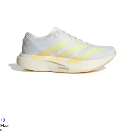
+0
Maat
*