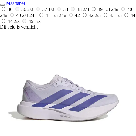
Maattabel
36
36 2/3
37 1/3
38
38 2/3
39 1/3
24u
40
24u
40 2/3
24u
41 1/3
24u
42
42 2/3
43 1/3
44
44 2/3
45 1/3
Dit veld is verplicht