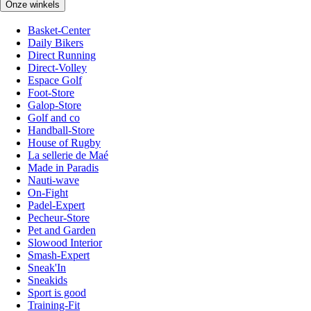
Onze winkels
Basket-Center
Daily Bikers
Direct Running
Direct-Volley
Espace Golf
Foot-Store
Galop-Store
Golf and co
Handball-Store
House of Rugby
La sellerie de Maé
Made in Paradis
Nauti-wave
On-Fight
Padel-Expert
Pecheur-Store
Pet and Garden
Slowood Interior
Smash-Expert
Sneak'In
Sneakids
Sport is good
Training-Fit