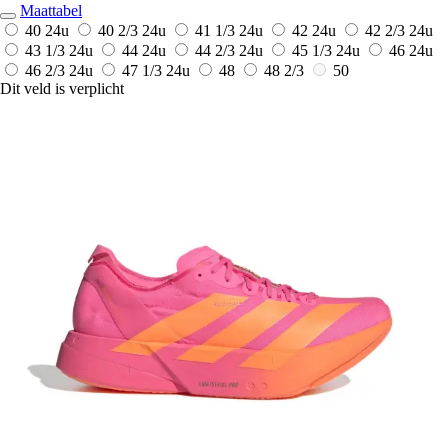
Maattabel
40
24u
40 2/3
24u
41 1/3
24u
42
24u
42 2/3
24u
43 1/3
24u
44
24u
44 2/3
24u
45 1/3
24u
46
24u
46 2/3
24u
47 1/3
24u
48
48 2/3
50
Dit veld is verplicht