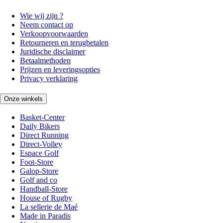
Wie wij zijn ?
Neem contact op
Verkoopvoorwaarden
Retourneren en terugbetalen
Juridische disclaimer
Betaalmethoden
Prijzen en leveringsopties
Privacy verklaring
Onze winkels
Basket-Center
Daily Bikers
Direct Running
Direct-Volley
Espace Golf
Foot-Store
Galop-Store
Golf and co
Handball-Store
House of Rugby
La sellerie de Maé
Made in Paradis