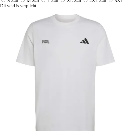
S
24u
M
24u
L
24u
XL
24u
2XL
24u
3XL
Dit veld is verplicht