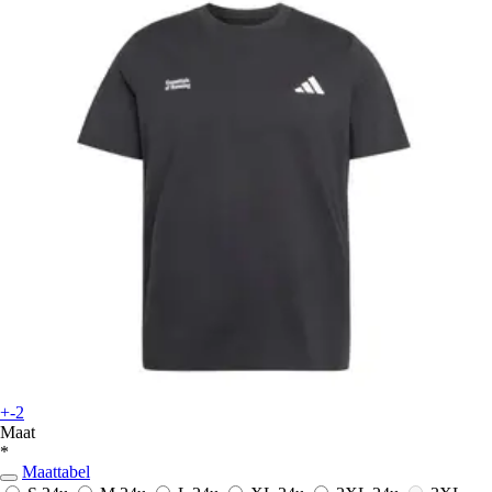
+-2
Maat
*
Maattabel