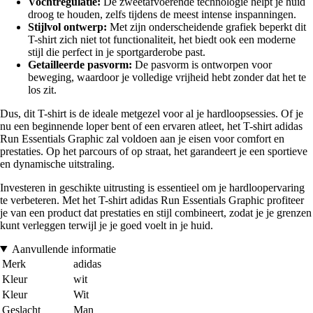
Vochtregulatie:
De zweetafvoerende technologie helpt je huid
droog te houden, zelfs tijdens de meest intense inspanningen.
Stijlvol ontwerp:
Met zijn onderscheidende grafiek beperkt dit
T-shirt zich niet tot functionaliteit, het biedt ook een moderne
stijl die perfect in je sportgarderobe past.
Getailleerde pasvorm:
De pasvorm is ontworpen voor
beweging, waardoor je volledige vrijheid hebt zonder dat het te
los zit.
Dus, dit T-shirt is de ideale metgezel voor al je hardloopsessies. Of je
nu een beginnende loper bent of een ervaren atleet, het T-shirt adidas
Run Essentials Graphic zal voldoen aan je eisen voor comfort en
prestaties. Op het parcours of op straat, het garandeert je een sportieve
en dynamische uitstraling.
Investeren in geschikte uitrusting is essentieel om je hardloopervaring
te verbeteren. Met het T-shirt adidas Run Essentials Graphic profiteer
je van een product dat prestaties en stijl combineert, zodat je je grenzen
kunt verleggen terwijl je je goed voelt in je huid.
Aanvullende informatie
Merk
adidas
Kleur
wit
Kleur
Wit
Geslacht
Man