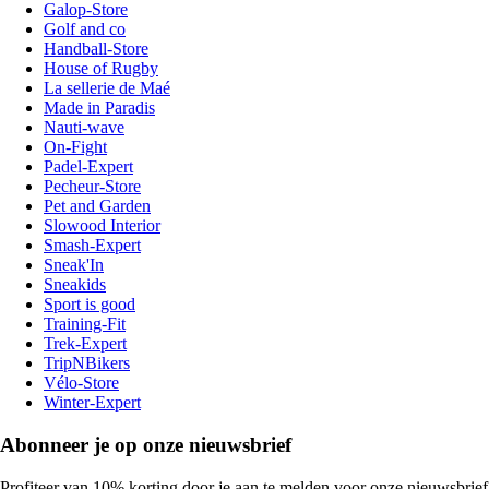
Galop-Store
Golf and co
Handball-Store
House of Rugby
La sellerie de Maé
Made in Paradis
Nauti-wave
On-Fight
Padel-Expert
Pecheur-Store
Pet and Garden
Slowood Interior
Smash-Expert
Sneak'In
Sneakids
Sport is good
Training-Fit
Trek-Expert
TripNBikers
Vélo-Store
Winter-Expert
Abonneer je op onze nieuwsbrief
Profiteer van 10% korting door je aan te melden voor onze nieuwsbrief