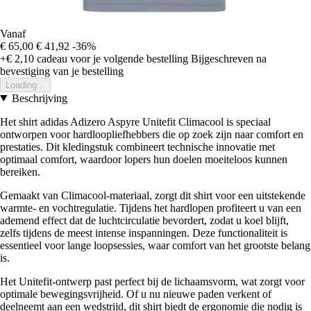
Vanaf
€ 65,00
€ 41,92
-36%
+€ 2,10
cadeau voor je volgende bestelling
Bijgeschreven na
bevestiging van je bestelling
Loading...
Beschrijving
Het shirt adidas Adizero Aspyre Unitefit Climacool is speciaal
ontworpen voor hardloopliefhebbers die op zoek zijn naar comfort en
prestaties. Dit kledingstuk combineert technische innovatie met
optimaal comfort, waardoor lopers hun doelen moeiteloos kunnen
bereiken.
Gemaakt van Climacool-materiaal, zorgt dit shirt voor een uitstekende
warmte- en vochtregulatie. Tijdens het hardlopen profiteert u van een
ademend effect dat de luchtcirculatie bevordert, zodat u koel blijft,
zelfs tijdens de meest intense inspanningen. Deze functionaliteit is
essentieel voor lange loopsessies, waar comfort van het grootste belang
is.
Het Unitefit-ontwerp past perfect bij de lichaamsvorm, wat zorgt voor
optimale bewegingsvrijheid. Of u nu nieuwe paden verkent of
deelneemt aan een wedstrijd, dit shirt biedt de ergonomie die nodig is