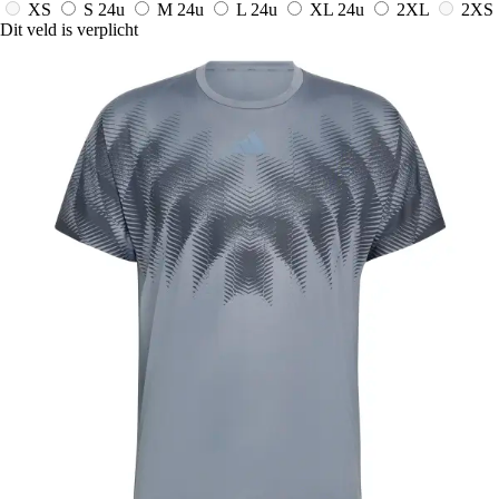
XS
S
24u
M
24u
L
24u
XL
24u
2XL
2XS
Dit veld is verplicht