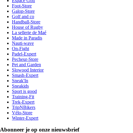
Espace Golf
Foot-Store
Galop-Store
Golf and co
Handball-Store
House of Rugby
La sellerie de Maé
Made in Paradis
Nauti-wave
On-Fight
Padel-Expert
Pecheur-Store
Pet and Garden
Slowood Interior
Smash-Expert
Sneak'In
Sneakids
Sport is good
Training-Fit
Trek-Expert
TripNBikers
Vélo-Store
Winter-Expert
Abonneer je op onze nieuwsbrief