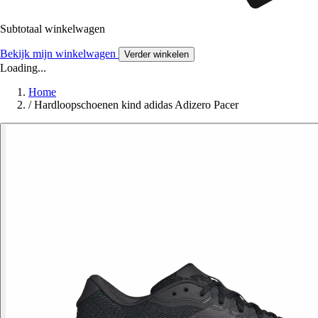
Subtotaal winkelwagen
Bekijk mijn winkelwagen
Verder winkelen
Loading...
Home
/
Hardloopschoenen kind adidas Adizero Pacer