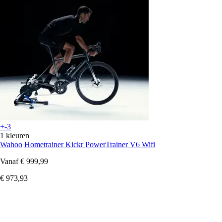
+-3
1 kleuren
Wahoo
Hometrainer Kickr PowerTrainer V6 Wifi
Vanaf
€ 999,99
€ 973,93