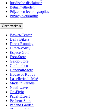
Juridische disclaimer
Betaalmethoden
Prijzen en leveringsopties
Privacy verklaring
Onze winkels
Basket-Center
Daily Bikers
Direct Running
Direct-Volley
Espace Golf
Foot-Store
Galop-Store
Golf and co
Handball-Store
House of Rugby
La sellerie de Maé
Made in Paradis
Nauti-wave
On-Fight
Padel-Expert
Pecheur-Store
Pet and Garden