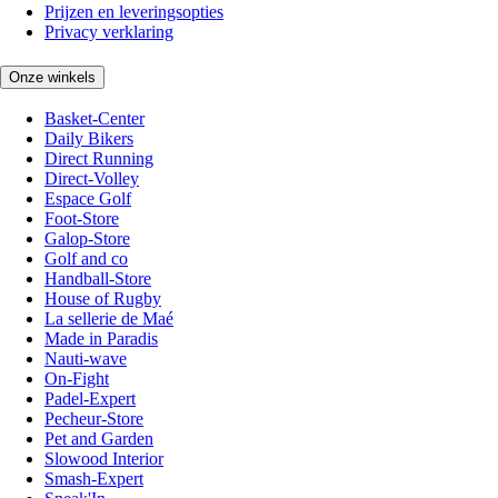
Prijzen en leveringsopties
Privacy verklaring
Onze winkels
Basket-Center
Daily Bikers
Direct Running
Direct-Volley
Espace Golf
Foot-Store
Galop-Store
Golf and co
Handball-Store
House of Rugby
La sellerie de Maé
Made in Paradis
Nauti-wave
On-Fight
Padel-Expert
Pecheur-Store
Pet and Garden
Slowood Interior
Smash-Expert