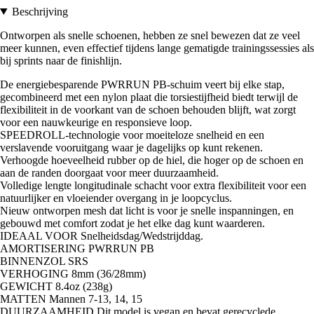
Beschrijving
Ontworpen als snelle schoenen, hebben ze snel bewezen dat ze veel
meer kunnen, even effectief tijdens lange gematigde trainingssessies als
bij sprints naar de finishlijn.
De energiebesparende PWRRUN PB-schuim veert bij elke stap,
gecombineerd met een nylon plaat die torsiestijfheid biedt terwijl de
flexibiliteit in de voorkant van de schoen behouden blijft, wat zorgt
voor een nauwkeurige en responsieve loop.
SPEEDROLL-technologie voor moeiteloze snelheid en een
verslavende vooruitgang waar je dagelijks op kunt rekenen.
Verhoogde hoeveelheid rubber op de hiel, die hoger op de schoen en
aan de randen doorgaat voor meer duurzaamheid.
Volledige lengte longitudinale schacht voor extra flexibiliteit voor een
natuurlijker en vloeiender overgang in je loopcyclus.
Nieuw ontworpen mesh dat licht is voor je snelle inspanningen, en
gebouwd met comfort zodat je het elke dag kunt waarderen.
IDEAAL VOOR Snelheidsdag/Wedstrijddag.
AMORTISERING PWRRUN PB
BINNENZOL SRS
VERHOGING 8mm (36/28mm)
GEWICHT 8.4oz (238g)
MATTEN Mannen 7-13, 14, 15
DUURZAAMHEID Dit model is vegan en bevat gerecyclede