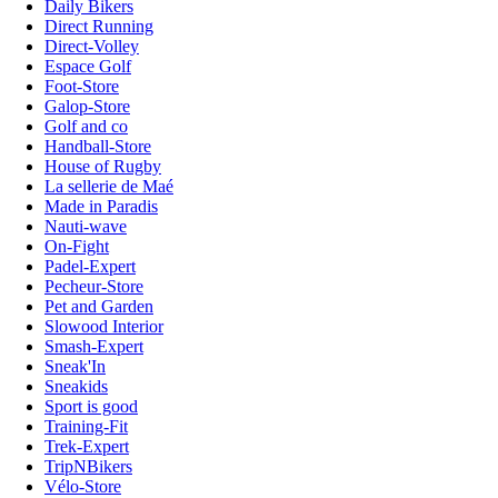
Daily Bikers
Direct Running
Direct-Volley
Espace Golf
Foot-Store
Galop-Store
Golf and co
Handball-Store
House of Rugby
La sellerie de Maé
Made in Paradis
Nauti-wave
On-Fight
Padel-Expert
Pecheur-Store
Pet and Garden
Slowood Interior
Smash-Expert
Sneak'In
Sneakids
Sport is good
Training-Fit
Trek-Expert
TripNBikers
Vélo-Store