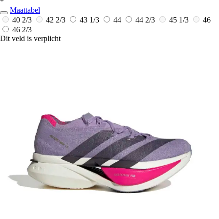
*
Maattabel
40 2/3
42 2/3
43 1/3
44
44 2/3
45 1/3
46
46 2/3
Dit veld is verplicht