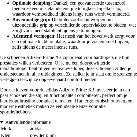
Optimale demping:
Dankzij een geavanceerde tussenzool
bieden ze een uitstekende energie terugkeer bij elke stap,
waardoor vermoeidheid tijdens lange runs wordt verminderd.
Bovenmatige grip:
De buitenzool is ontworpen om
uitzonderlijke grip op verschillende oppervlakken te bieden, wat
zorgt voor meer stabiliteit tijdens je trainingen.
Ademend vermogen:
Het mesh van het bovenwerk zorgt voor
een optimale luchtcirculatie, waardoor je voeten koel blijven,
zelfs tijdens de meest intense runs.
De schoenen Adizero Prime X3 zijn ideaal voor hardlopers die hun
prestaties willen verbeteren. Of je nu een doorgewinterde
marathonloper bent of een recreatieve loper, deze schoenen zullen je
ondersteunen in al je uitdagingen. Ze stellen je in staat om je grenzen te
verleggen terwijl ze ongeëvenaard comfort bieden.
Door te kiezen voor de adidas Adizero Prime X3 investeer je in een
paar schoenen die stijl en functionaliteit combineren, perfect om je
hardloopuitrusting compleet te maken. Hun ergonomisch ontwerp en
moderne esthetiek maken ze een ideale keuze voor alle
sportliefhebbers.
Aanvullende informatie
Merk
adidas
Kleur
powder plum