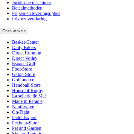
Juridische disclaimer
Betaalmethoden
Prijzen en leveringsopties
Privacy verklaring
Onze winkels
Basket-Center
Daily Bikers
Direct Running
Direct-Volley
Espace Golf
Foot-Store
Galop-Store
Golf and co
Handball-Store
House of Rugby
La sellerie de Maé
Made in Paradis
Nauti-wave
On-Fight
Padel-Expert
Pecheur-Store
Pet and Garden
Slowood Interior