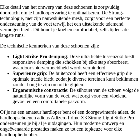
Elke detail van het ontwerp van deze schoenen is zorgvuldig
doordacht om je hardloopervaring te optimaliseren. De Strung-
technologie, met zijn nauwsluitende mesh, zorgt voor een perfecte
ondersteuning van de voet terwijl het een uitstekende ademend
vermogen biedt. Dit houdt je koel en comfortabel, zelfs tijdens de
langste runs.
De technische kenmerken van deze schoenen zijn:
Light Strike Pro demping
: Deze ultra lichte tussenzool biedt
responsieve demping die schokken bij elke stap absorbeert,
waardoor spiervermoeidheid wordt verminderd.
Superieure grip
: De buitenzool heeft een effectieve grip die
optimale tractie biedt, zodat je diverse terreinen kunt beklimmen
zonder bang te zijn om uit te glijden.
Ergonomische constructie
: De silhouet van de schoen volgt de
natuurlijke vorm van de voet, wat zorgt voor een vloeiend
gevoel en een comfortabele pasvorm.
Of je nu een amateur hardloper bent of een doorgewinterde atleet, de
hardloopschoenen adidas Adizero Prime X3 Strung Light Strike Pro
ondersteunen je bij al je uitdagingen. Hun moderne ontwerp en
ongeëvenaarde prestaties maken ze tot een topkeuze voor elke
hardloopliefhebber.