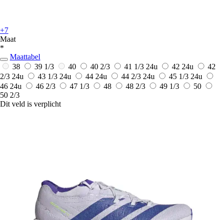
+7
Maat
*
Maattabel
38
39 1/3
40
40 2/3
41 1/3
24u
42
24u
42
2/3
24u
43 1/3
24u
44
24u
44 2/3
24u
45 1/3
24u
46
24u
46 2/3
47 1/3
48
48 2/3
49 1/3
50
50 2/3
Dit veld is verplicht