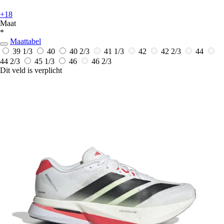
+18
Maat
*
Maattabel
39 1/3
40
40 2/3
41 1/3
42
42 2/3
44
44 2/3
45 1/3
46
46 2/3
Dit veld is verplicht