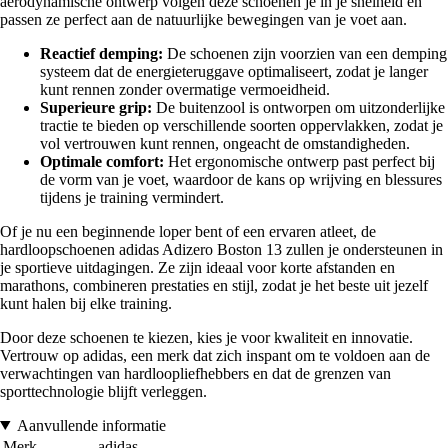
aerodynamische ontwerp volgen deze schoenen je in je snelheid en
passen ze perfect aan de natuurlijke bewegingen van je voet aan.
Reactief demping:
De schoenen zijn voorzien van een demping
systeem dat de energieteruggave optimaliseert, zodat je langer
kunt rennen zonder overmatige vermoeidheid.
Superieure grip:
De buitenzool is ontworpen om uitzonderlijke
tractie te bieden op verschillende soorten oppervlakken, zodat je
vol vertrouwen kunt rennen, ongeacht de omstandigheden.
Optimale comfort:
Het ergonomische ontwerp past perfect bij
de vorm van je voet, waardoor de kans op wrijving en blessures
tijdens je training vermindert.
Of je nu een beginnende loper bent of een ervaren atleet, de
hardloopschoenen adidas Adizero Boston 13 zullen je ondersteunen in
je sportieve uitdagingen. Ze zijn ideaal voor korte afstanden en
marathons, combineren prestaties en stijl, zodat je het beste uit jezelf
kunt halen bij elke training.
Door deze schoenen te kiezen, kies je voor kwaliteit en innovatie.
Vertrouw op adidas, een merk dat zich inspant om te voldoen aan de
verwachtingen van hardloopliefhebbers en dat de grenzen van
sporttechnologie blijft verleggen.
Aanvullende informatie
Merk
adidas