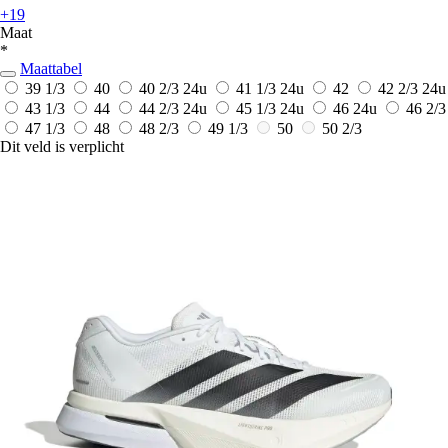
+19
Maat
*
Maattabel
39 1/3
40
40 2/3
24u
41 1/3
24u
42
42 2/3
24u
43 1/3
44
44 2/3
24u
45 1/3
24u
46
24u
46 2/3
47 1/3
48
48 2/3
49 1/3
50
50 2/3
Dit veld is verplicht