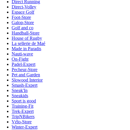
Direct Running
Direct-Volley
Espace Golf
Foot-Store
Galop-Store
Golf and co
Handball-Store
House of Rugby
La sellerie de Maé
Made in Paradis
Nauti-wave
On-Fight
Padel-Expert
Pecheur-Store
Pet and Garden
Slowood Interior
Smash-Expert
Sneak'In
Sneakids
Sport is good
Training-Fit
Trek-Expert
TripNBikers
Vélo-Store
Winter-Expert