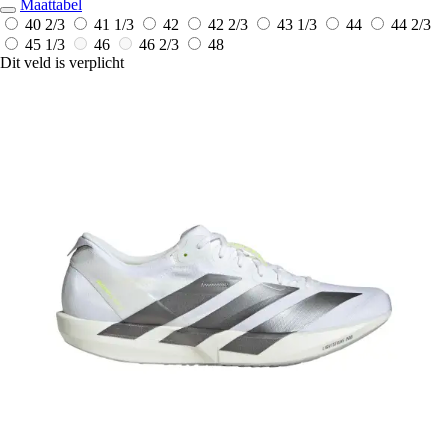
Maattabel
40 2/3
41 1/3
42
42 2/3
43 1/3
44
44 2/3
45 1/3
46
46 2/3
48
Dit veld is verplicht