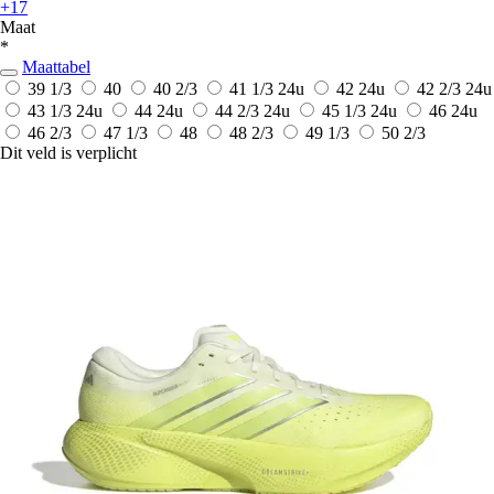
+17
Maat
*
Maattabel
39 1/3
40
40 2/3
41 1/3
24u
42
24u
42 2/3
24u
43 1/3
24u
44
24u
44 2/3
24u
45 1/3
24u
46
24u
46 2/3
47 1/3
48
48 2/3
49 1/3
50 2/3
Dit veld is verplicht