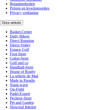
Betaalmethoden
Prijzen en leveringsopties
Privacy verklaring
Onze winkels
Basket-Center
Daily Bikers
Direct Running
Direct-Volley
Espace Golf
Foot-Store
Galop-Store
Golf and co
Handball-Store
House of Rugby
La sellerie de Maé
Made in Paradis
Nauti-wave
On-Fight
Padel-Expert
Pecheur-Store
Pet and Garden
Slowood Interior