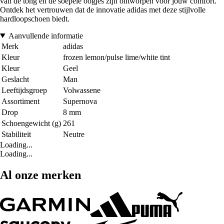
van de tong en de soepele oogjes zijn ontworpen voor jouw comfort.
Ontdek het vertrouwen dat de innovatie adidas met deze stijlvolle
hardloopschoen biedt.
Aanvullende informatie
Merk
adidas
Kleur
frozen lemon/pulse lime/white tint
Kleur
Geel
Geslacht
Man
Leeftijdsgroep
Volwassene
Assortiment
Supernova
Drop
8 mm
Schoengewicht (g)
261
Stabiliteit
Neutre
Loading...
Loading...
Al onze merken