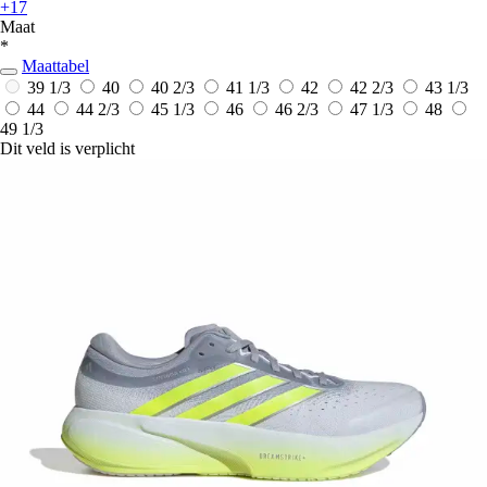
+17
Maat
*
Maattabel
39 1/3
40
40 2/3
41 1/3
42
42 2/3
43 1/3
44
44 2/3
45 1/3
46
46 2/3
47 1/3
48
49 1/3
Dit veld is verplicht