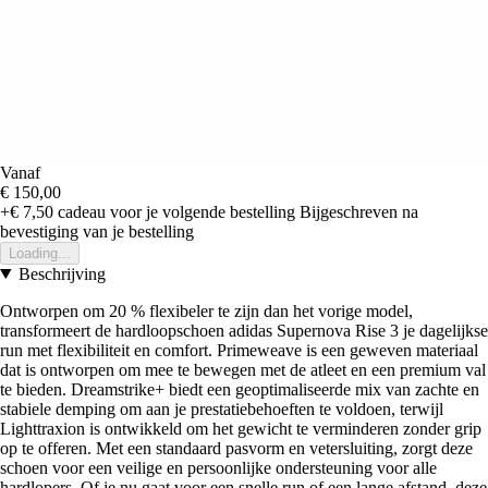
Vanaf
€ 150,00
+€ 7,50
cadeau voor je volgende bestelling
Bijgeschreven na
bevestiging van je bestelling
Loading...
Beschrijving
Ontworpen om 20 % flexibeler te zijn dan het vorige model,
transformeert de hardloopschoen adidas Supernova Rise 3 je dagelijkse
run met flexibiliteit en comfort. Primeweave is een geweven materiaal
dat is ontworpen om mee te bewegen met de atleet en een premium val
te bieden. Dreamstrike+ biedt een geoptimaliseerde mix van zachte en
stabiele demping om aan je prestatiebehoeften te voldoen, terwijl
Lighttraxion is ontwikkeld om het gewicht te verminderen zonder grip
op te offeren. Met een standaard pasvorm en vetersluiting, zorgt deze
schoen voor een veilige en persoonlijke ondersteuning voor alle
hardlopers. Of je nu gaat voor een snelle run of een lange afstand, deze