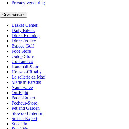
Privacy verklaring
Onze winkels
Basket-Center
Daily Bikers
Direct Running
Direct-Volley
Espace Golf
Foot-Store
Galop-Store
Golf and co
Handball-Store
House of Rugby
La sellerie de Maé
Made in Paradis
Nauti-wave
On-Fight
Padel-Expert
Pecheur-Store
Pet and Garden
Slowood Interior
Smash-Expert
Sneak'In
Sneakids